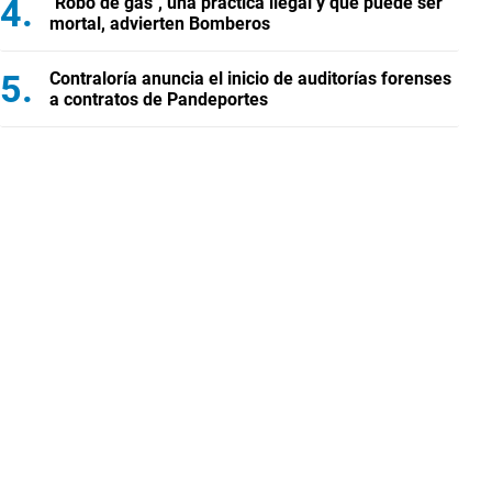
"Robo de gas", una práctica ilegal y que puede ser
mortal, advierten Bomberos
Contraloría anuncia el inicio de auditorías forenses
a contratos de Pandeportes