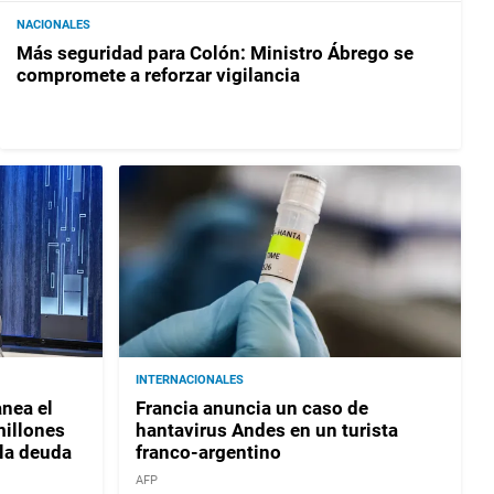
NACIONALES
Más seguridad para Colón: Ministro Ábrego se
compromete a reforzar vigilancia
INTERNACIONALES
nea el
Francia anuncia un caso de
millones
hantavirus Andes en un turista
 la deuda
franco-argentino
AFP