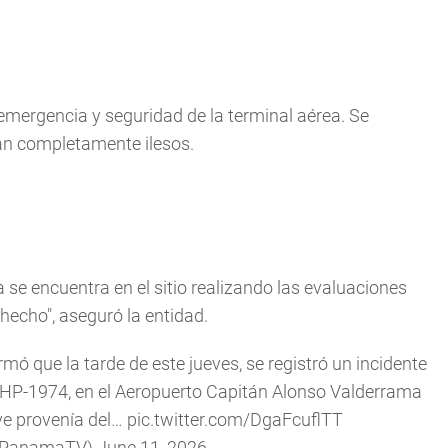
emergencia y seguridad de la terminal aérea. Se
an completamente ilesos.
 se encuentra en el sitio realizando las evaluaciones
hecho", aseguró la entidad.
mó que la tarde de este jueves, se registró un incidente
 HP-1974, en el Aeropuerto Capitán Alonso Valderrama
ave provenía del…
pic.twitter.com/DgaFcuflTT
oPanamaTV)
June 11, 2026