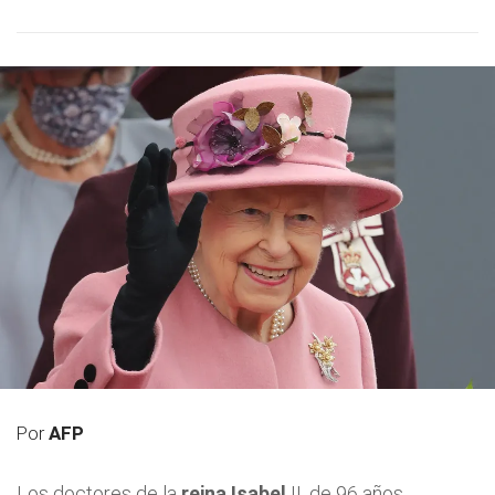
Por
AFP
Los doctores de la
reina Isabel
II, de 96 años,