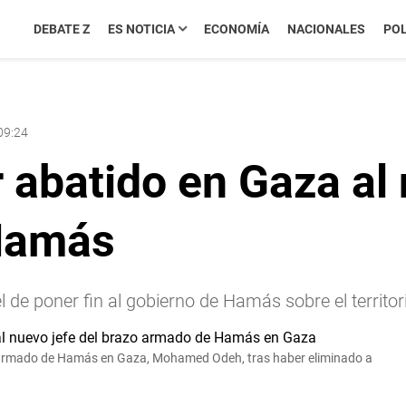
DEBATE Z
ES NOTICIA
ECONOMÍA
NACIONALES
POL
09:24
r abatido en Gaza al 
Hamás
el de poner fin al gobierno de Hamás sobre el territor
o armado de Hamás en Gaza, Mohamed Odeh, tras haber eliminado a