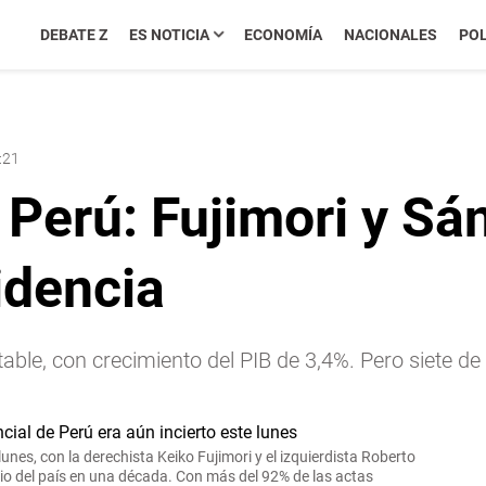
DEBATE Z
ES NOTICIA
ECONOMÍA
NACIONALES
POL
:21
 Perú: Fujimori y Sá
idencia
ble, con crecimiento del PIB de 3,4%. Pero siete d
lunes, con la derechista Keiko Fujimori y el izquierdista Roberto
o del país en una década. Con más del 92% de las actas