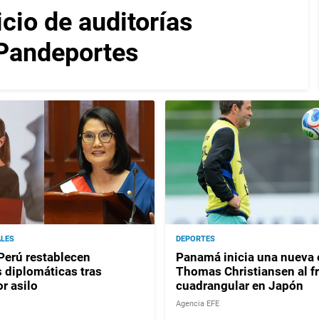
icio de auditorías
 Pandeportes
ALES
DEPORTES
Perú restablecen
Panamá inicia una nueva 
s diplomáticas tras
Thomas Christiansen al f
r asilo
cuadrangular en Japón
Agencia EFE