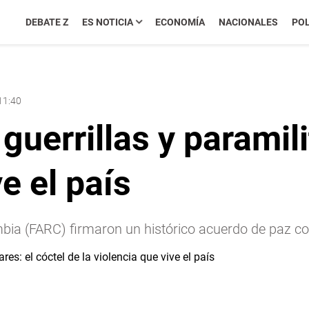
DEBATE Z
ES NOTICIA
ECONOMÍA
NACIONALES
POL
11:40
uerrillas y paramili
ve el país
ia (FARC) firmaron un histórico acuerdo de paz co