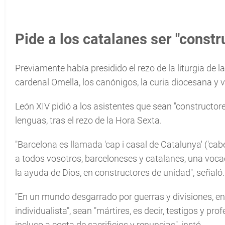
Pide a los catalanes ser "constr
Previamente había presidido el rezo de la liturgia de l
cardenal Omella, los canónigos, la curia diocesana y 
León XIV pidió a los asistentes que sean "constructor
lenguas, tras el rezo de la Hora Sexta.
"Barcelona es llamada 'cap i casal de Catalunya' ('cab
a todos vosotros, barceloneses y catalanes, una voca
la ayuda de Dios, en constructores de unidad", señaló.
"En un mundo desgarrado por guerras y divisiones, 
individualista", sean "mártires, es decir, testigos y pr
incluso a costa de sacrificios y renuncias", instó.