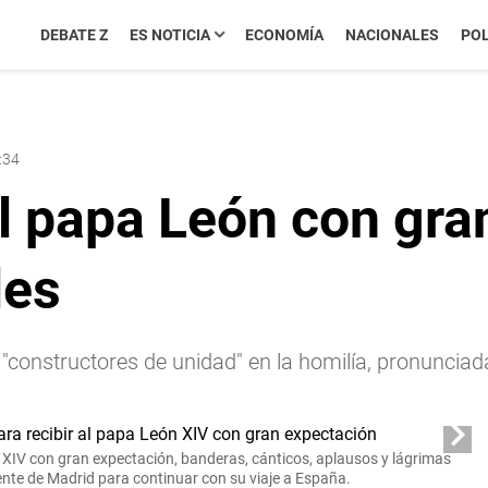
DEBATE Z
ES NOTICIA
ECONOMÍA
NACIONALES
POL
:34
l papa León con gra
les
 "constructores de unidad" en la homilía, pronunciada
XIV con gran expectación
, banderas, cánticos, aplausos y lágrimas
dente de Madrid para continuar con su viaje a España.