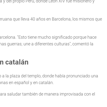
a y del propio Perú, donde León XIV fue misionero y
ruana que lleva 40 años en Barcelona, los mismos que
arcelona. "Esto tiene mucho significado porque hace
s guerras; une a diferentes culturas", comentó la
n catalán
o a la plaza del templo, donde había pronunciado una
onas en español y en catalán.
 para saludar también de manera improvisada con el