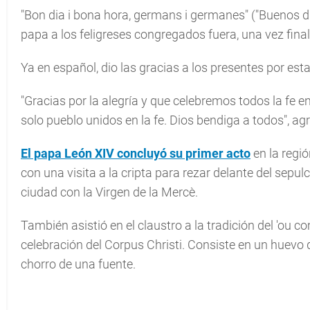
"Bon dia i bona hora, germans i germanes" ("Buenos dí
papa a los feligreses congregados fuera, una vez final
Ya en español, dio las gracias a los presentes por estar 
"Gracias por la alegría y que celebremos todos la fe e
solo pueblo unidos en la fe. Dios bendiga a todos", ag
El papa León XIV concluyó su primer acto
en la regió
con una visita a la cripta para rezar delante del sepul
ciudad con la Virgen de la Mercè.
También asistió en el claustro a la tradición del 'ou co
celebración del Corpus Christi. Consiste en un huevo 
chorro de una fuente.