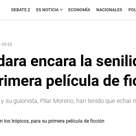
DEBATE Z
ES NOTICIA
ECONOMÍA
NACIONALES
POL
- 09:55
ra encara la senili
rimera película de f
 su guionista, Pilar Moreno, han tenido que echar m