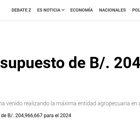
DEBATE Z
ES NOTICIA
ECONOMÍA
NACIONALES
POL
supuesto de B/. 204
ue ha venido realizando la máxima entidad agropecuaria en 