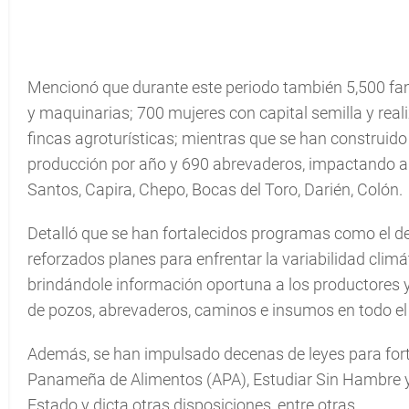
Mencionó que durante este periodo también 5,500 fam
y maquinarias; 700 mujeres con capital semilla y real
fincas agroturísticas; mientras que se han construi
producción por año y 690 abrevaderos, impactando a p
Santos, Capira, Chepo, Bocas del Toro, Darién, Colón.
Detalló que se han fortalecidos programas como el de
reforzados planes para enfrentar la variabilidad clim
brindándole información oportuna a los productores y
de pozos, abrevaderos, caminos e insumos en todo el 
Además, se han impulsado decenas de leyes para forta
Panameña de Alimentos (APA), Estudiar Sin Hambre y l
Estado y dicta otras disposiciones, entre otras.