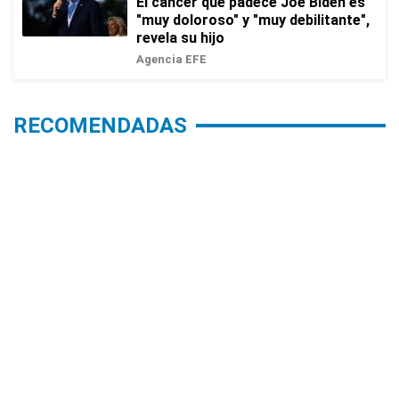
El cáncer que padece Joe Biden es
"muy doloroso" y "muy debilitante",
revela su hijo
Agencia EFE
RECOMENDADAS