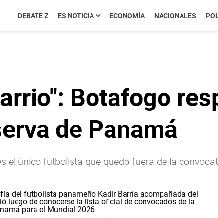
DEBATE Z
ES NOTICIA
ECONOMÍA
NACIONALES
POL
arrio": Botafogo res
eserva de Panamá
 el único futbolista que quedó fuera de la convocator