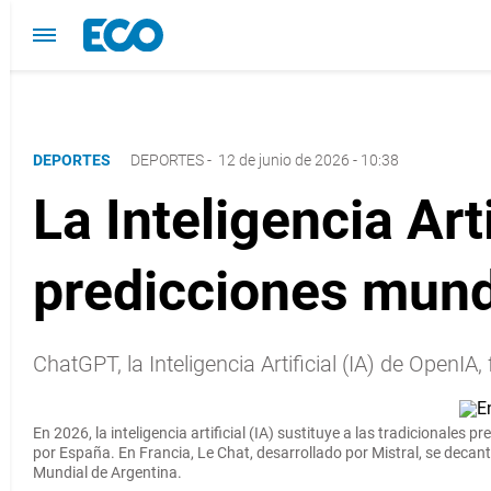
DEPORTES
DEPORTES
-
12 de junio de 2026 - 10:38
La Inteligencia Art
predicciones mund
ChatGPT, la Inteligencia Artificial (IA) de OpenI
En 2026, la
inteligencia artificial
(IA)
sustituye a las tradicionales p
por España. En Francia, Le Chat, desarrollado por Mistral, se decan
Mundial de Argentina.