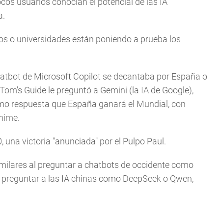
ocos usuarios conocían el potencial de las IA
a.
s o universidades están poniendo a prueba los
hatbot de Microsoft Copilot se decantaba por España o
 Tom's Guide le preguntó a Gemini (la IA de Google),
omo respuesta que España ganará el Mundial, con
nime.
una victoria "anunciada" por el Pulpo Paul.
imilares al preguntar a chatbots de occidente como
al preguntar a las IA chinas como DeepSeek o Qwen,