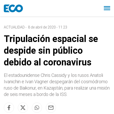
ACTUALIDAD
-
8 de abril de 2020 - 11:23
Tripulación espacial se
despide sin público
debido al coronavirus
El estadounidense Chris Cassidy y los rusos Anatoli
Ivanichin e Ivan Vagner despegarán del cosmódromo
ruso de Baikonur, en Kazajstán, para realizar una misión
de seis meses a bordo de la ISS.