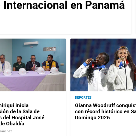
 Internacional en Panamá
DEPORTES
iriquí inicia
Gianna Woodruff conquist
ión de la Sala de
con récord histórico en S
del Hospital José
Domingo 2026
de Obaldía
 Sánchez