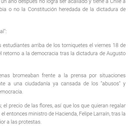
un año después no logra ser acallado y tiene a Chile a
mbia o no la Constitución heredada de la dictadura de
al":
os estudiantes arriba de los torniquetes el viernes 18 de
l retorno a la democracia tras la dictadura de Augusto
ilenas bromeaban frente a la prensa por situaciones
nte a una ciudadanía ya cansada de los "abusos" y
emocracia.
 el precio de las flores, así que los que quieran regalar
a el entonces ministro de Hacienda, Felipe Larraín, tras la
or a las protestas.