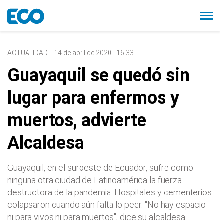
ACTUALIDAD
-
14 de abril de 2020 - 16:33
Guayaquil se quedó sin
lugar para enfermos y
muertos, advierte
Alcaldesa
Guayaquil, en el suroeste de Ecuador, sufre como
ninguna otra ciudad de Latinoamérica la fuerza
destructora de la pandemia. Hospitales y cementerios
colapsaron cuando aún falta lo peor. "No hay espacio
ni para vivos ni para muertos", dice su alcaldesa