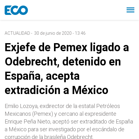
ACTUALIDAD
-
30 de junio de 2020 - 13:46
Exjefe de Pemex ligado a
Odebrecht, detenido en
España, acepta
extradición a México
Emilio Lozoya, exdirector de la estatal Petróleos
Mexicanos (Pemex) y cercano al expresidente
Enrique Peña Nieto, aceptó ser extraditado de España
a México para ser investigado por el escándalo de
corrupción de la brasileña Odebrecht.