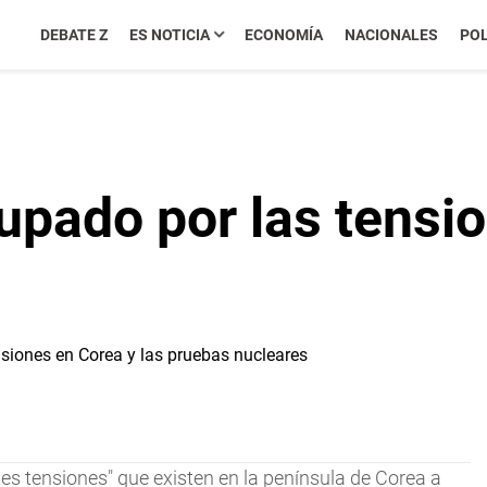
DEBATE Z
ES NOTICIA
ECONOMÍA
NACIONALES
POL
upado por las tensio
es tensiones" que existen en la península de Corea a