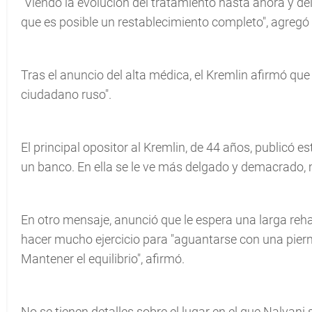
"Viendo la evolución del tratamiento hasta ahora y de
que es posible un restablecimiento completo", agregó e
Tras el anuncio del alta médica, el Kremlin afirmó que 
ciudadano ruso".
El principal opositor al Kremlin, de 44 años, publicó 
un banco. En ella se le ve más delgado y demacrado, m
En otro mensaje, anunció que le espera una larga reh
hacer mucho ejercicio para "aguantarse con una piern
Mantener el equilibrio", afirmó.
No se tienen detalles sobre el lugar en el que Nalvani