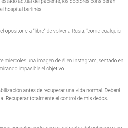
l estado actual del paciente, los doctores consideran
l hospital berlinés.
el opositor era "libre" de volver a Rusia, "como cualquier
este miércoles una imagen de él en Instagram, sentado en
irando impasible el objetivo.
abilización antes de recuperar una vida normal. Deberá
a. Recuperar totalmente el control de mis dedos.
 sigue convaleciendo, pero el detractor del gobierno ruso