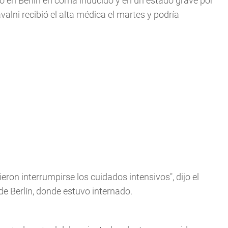
do en Berlín en coma inducido y en un estado grave por
alni recibió el alta médica el martes y podría
eron interrumpirse los cuidados intensivos", dijo el
de Berlín, donde estuvo internado.