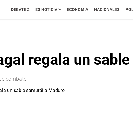
DEBATE Z
ES NOTICIA
ECONOMÍA
NACIONALES
POL
agal regala un sabl
 de combate.