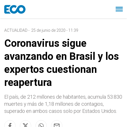
ACTUALIDAD
-
25 de junio de 2020 - 11:39
Coronavirus sigue
avanzando en Brasil y los
expertos cuestionan
reapertura
El país, de 212 millones de habitantes, acumula 53.830
muertes y más de 1,18 millones de contagios,
superado en ambos casos solo por Estados Unidos.