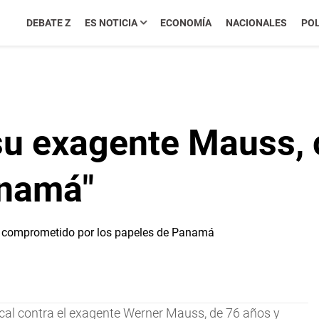
DEBATE Z
ES NOTICIA
ECONOMÍA
NACIONALES
POL
su exagente Mauss,
anamá"
iscal contra el exagente Werner Mauss, de 76 años y