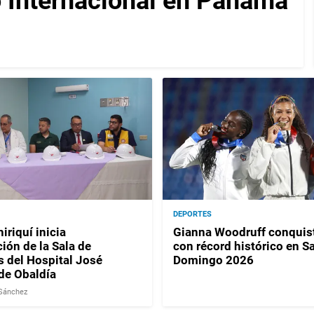
 Internacional en Panamá
DEPORTES
iriquí inicia
Gianna Woodruff conquist
ión de la Sala de
con récord histórico en S
del Hospital José
Domingo 2026
de Obaldía
 Sánchez