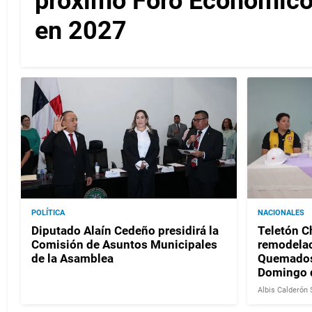
próximo Foro Económico
en 2027
POLÍTICA
NACIONALES
Diputado Alaín Cedeño presidirá la
Teletón Ch
Comisión de Asuntos Municipales
remodelac
de la Asamblea
Quemados 
Domingo 
Albis Calderón